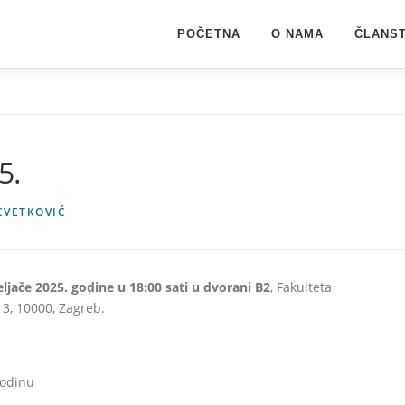
POČETNA
O NAMA
ČLANST
5.
CVETKOVIĆ
eljače 2025. godine u 18:00 sati u dvorani B2
, Fakulteta
 3, 10000, Zagreb.
godinu