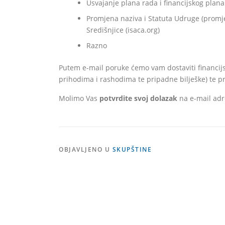
Usvajanje plana rada i financijskog plan
Promjena naziva i Statuta Udruge (promj
Središnjice (isaca.org)
Razno
Putem e-mail poruke ćemo vam dostaviti financijsk
prihodima i rashodima te pripadne bilješke) te pr
Molimo Vas
potvrdite svoj dolazak
na e-mail ad
OBJAVLJENO U
SKUPŠTINE