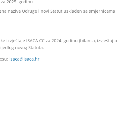
a za 2025. godinu
ena naziva Udruge i novi Statut usklađen sa smjernicama
e izvještaje ISACA CC za 2024. godinu (bilanca, izvještaj o
ijedlog novog Statuta.
resu:
isaca@isaca.hr