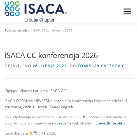
Preskoči
na
Izbornik
sadržaj
Početna stranica
»
ISACA CC konferencija 2026
POČETNA
O NAMA
ČLANSTVO I CERTIFIKATI
ISACA CC konferencija 2026
NOVOSTI
KONTAKT
OBJAVLJENO
26. LIPNJA 2026.
OD
TOMISLAV CVETKOVIĆ
Cijenjeni članovi i prijatelji ISACA CC!
ISACA OGRANAK HRVATSKA organizira konferenciju koja će se održati:
5.
studenog 2026. u Hotelu Zonar Zagreb
.
Za sudjelovanje na konferenciji se dodjeljuju
CPE
bodovi a informacije o
programu će biti objavljene na
isaca.hr
web stranici i
LinkedIn profilu
.
Save the date
5.11.2026.