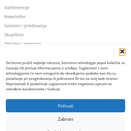
Konferencije
Newsletter
Sastanci i predavanja
Skupštine
Tečajevi i seminari
Da bismo pružili najbolje iskustvo, koristimo tehnologije poput kolačića za
čuvanje i/ili pristup informacijama o uređaju. Suglasnost s ovim
tehnologijama će nam omogućiti da obrađujemo podatke kao što su
ponašanje pri pregledavanju ili jedinstveni ID-ovi na ovoj web stranici.
Nepristanak ili povlačenje suglasnosti može negativno utjecati na
određene karakteristike i funkcije.
Prihvati
Zabrani