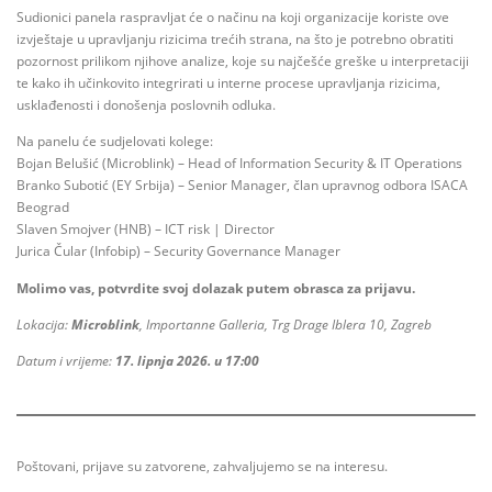
Sudionici panela raspravljat će o načinu na koji organizacije koriste ove
izvještaje u upravljanju rizicima trećih strana, na što je potrebno obratiti
pozornost prilikom njihove analize, koje su najčešće greške u interpretaciji
te kako ih učinkovito integrirati u interne procese upravljanja rizicima,
usklađenosti i donošenja poslovnih odluka.
Na panelu će sudjelovati kolege:
Bojan Belušić (Microblink) – Head of Information Security & IT Operations
Branko Subotić (EY Srbija) – Senior Manager, član upravnog odbora ISACA
Beograd
Slaven Smojver (HNB) – ICT risk | Director
Jurica Čular (Infobip) – Security Governance Manager
Molimo vas, potvrdite svoj dolazak putem obrasca za prijavu.
Lokacija:
Microblink
, Importanne Galleria, Trg Drage Iblera 10, Zagreb
Datum i vrijeme:
17. lipnja 2026. u 17:00
Poštovani, prijave su zatvorene, zahvaljujemo se na interesu.