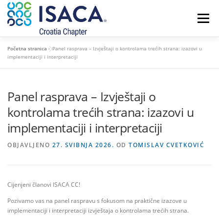
Preskoči
na
Izbornik
sadržaj
Početna stranica
»
Panel rasprava – Izvještaji o kontrolama trećih strana: izazovi u
POČETNA
O NAMA
ČLANSTVO I CERTIFIKATI
implementaciji i interpretaciji
Panel rasprava – Izvještaji o
NOVOSTI
KONTAKT
kontrolama trećih strana: izazovi u
implementaciji i interpretaciji
OBJAVLJENO
27. SVIBNJA 2026.
OD
TOMISLAV CVETKOVIĆ
Cijenjeni članovi ISACA CC!
Pozivamo vas na panel raspravu s fokusom na praktične izazove u
implementaciji i interpretaciji izvještaja o kontrolama trećih strana.