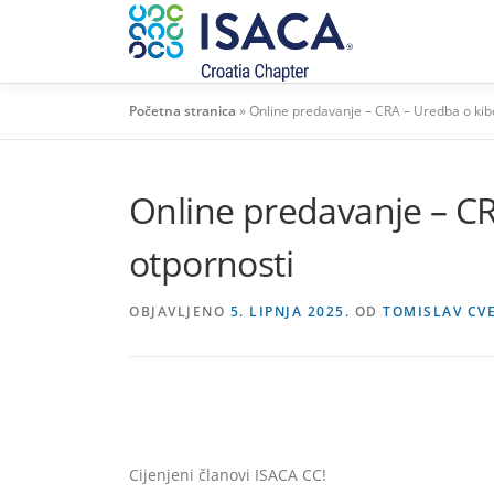
Preskoči
na
sadržaj
Početna stranica
»
Online predavanje – CRA – Uredba o kibe
Online predavanje – CR
otpornosti
OBJAVLJENO
5. LIPNJA 2025.
OD
TOMISLAV CV
Cijenjeni članovi ISACA CC!