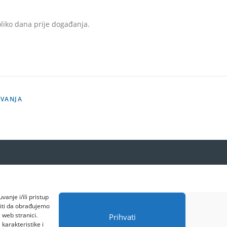
oliko dana prije događanja.
AVANJA
vanje i/ili pristup
iti da obrađujemo
 web stranici.
Prihvati
karakteristike i