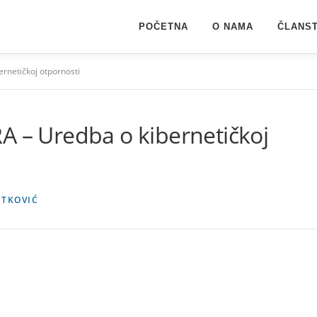
POČETNA
O NAMA
ČLANST
rnetičkoj otpornosti
A – Uredba o kibernetičkoj
ETKOVIĆ