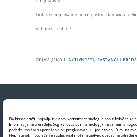
i regulativom.
Link za sudjelovanje bit će poslan članovima nek
Vidimo se online!
OBJAVLJENO U
AKTIVNOSTI
,
SASTANCI I PRED
Da bismo pružili najbolje iskustvo, koristimo tehnologije poput kolačića za ču
informacijama o uređaju. Suglasnost s ovim tehnologijama će nam omoguć
podatke kao što su ponašanje pri pregledavanju ili jedinstveni ID-ovi na ovoj
Nepristanak ili povlačenje suglasnosti može negativno utjecati na određene 