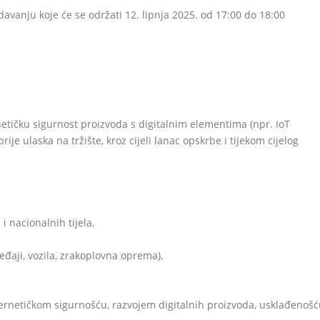
avanju koje će se održati 12. lipnja 2025. od 17:00 do 18:00
tičku sigurnost proizvoda s digitalnim elementima (npr. IoT
rije ulaska na tržište, kroz cijeli lanac opskrbe i tijekom cijelog
i nacionalnih tijela,
eđaji, vozila, zrakoplovna oprema),
ernetičkom sigurnošću, razvojem digitalnih proizvoda, usklađenoš