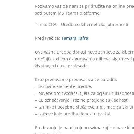
Pozivamo vas da nam se pridružite na online pred
sati putem MS Teams platforme.
Tema: CRA – Uredba o kibernetičkoj otpornosti
Predavačica:
Tamara Tafra
Ova važna uredba donosi nove zahtjeve za kiberne
uređaji), s ciljem osiguravanja njihove sigurnosti p
životnog ciklusa proizvoda.
Kroz predavanje predavačica će obraditi:
– osnovne elemente uredbe,
– obveze proizvođača, tijela za ocjenu sukladnosti 
– CE označavanje i razine procjene sukladnosti,
– iznimke i posebne slučajeve (npr. medicinski ur
– izazove koje uredba donosi u praksi.
Predavanje je namijenjeno svima koji se bave kib