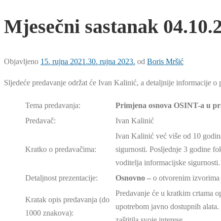
Mjesečni sastanak 04.10.
Objavljeno
15. rujna 2021.
30. rujna 2023.
od
Boris Mršić
Sljedeće predavanje održat će Ivan Kalinić, a detaljnije informacije 
Tema predavanja:
Primjena osnova OSINT-a u pr
Predavač:
Ivan Kalinić
Ivan Kalinić već više od 10 godina
Kratko o predavačima:
sigurnosti. Posljednje 3 godine fo
voditelja informacijske sigurnosti.
Detaljnost prezentacije:
Osnovno –
o otvorenim izvorim
Predavanje će u kratkim crtama opi
Kratak opis predavanja (do
upotrebom javno dostupnih alata. C
1000 znakova):
zaštitila svoje interese..