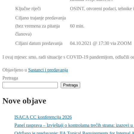
Ključne riječi
OSINT, otvoreni podaci, tehnike 
Ciljano trajanje predavanja
(bez vremena za pitanja
60 min.
članova)
Ciljani datum predavanja
04.10.2021 @ 17:30 via ZOOM
I ovaj mjesec smo, radi situacije s COVID-19 pandemijom, odlučili o
Objavljeno u
Sastanci i predavanja
Pretraga
Pretraga
Nove objave
ISACA CC konferencija 2026
Panel rasprava – Izvještaji o kontrolama trećih strana: izazovi u 
Održano je predavanje: IIA Topical Requirements for Internal 