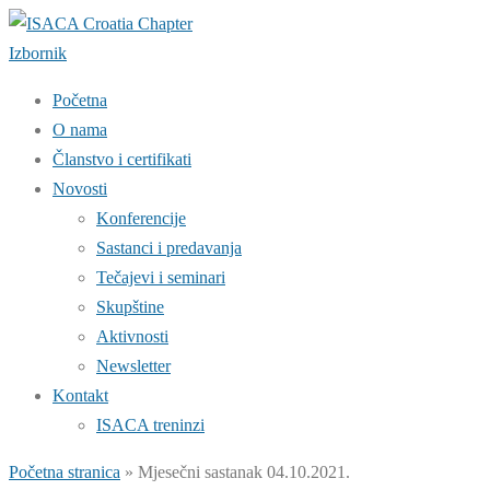
Preskoči
na
Izbornik
sadržaj
Početna
O nama
Članstvo i certifikati
Novosti
Konferencije
Sastanci i predavanja
Tečajevi i seminari
Skupštine
Aktivnosti
Newsletter
Kontakt
ISACA treninzi
Početna stranica
»
Mjesečni sastanak 04.10.2021.