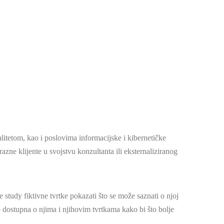
litetom, kao i poslovima informacijske i kibernetičke
azne klijente u svojstvu konzultanta ili eksternaliziranog
 study fiktivne tvrtke pokazati što se može saznati o njoj
no dostupna o njima i njihovim tvrtkama kako bi što bolje