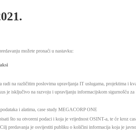
2021.
o predavanju možete pronaći u nastavku:
aksi
 radi na različitim poslovima upravljanja IT uslugama, projektima i kva
kus je isključivo na razvoju i upravljanju informacijskom sigurnošću za r
a podataka i alatima, case study MEGACORP ONE
sati što su otvoreni podaci i koja je vrijednost OSINT-a, te će kroz case
ilj predavanja je osvijestiti publiku o količini informacija koja je jav