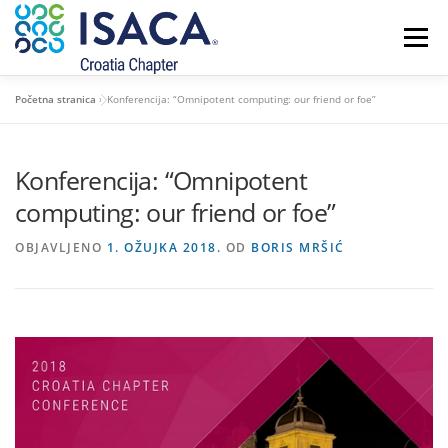
Preskoči
na
Izbornik
sadržaj
Početna stranica
»
Konferencija: “Omnipotent computing: our friend or foe”
POČETNA
O NAMA
ČLANSTVO I CERTIFIKATI
Konferencija: “Omnipotent
NOVOSTI
KONTAKT
computing: our friend or foe”
OBJAVLJENO
1. OŽUJKA 2018.
OD
BORIS MRŠIĆ