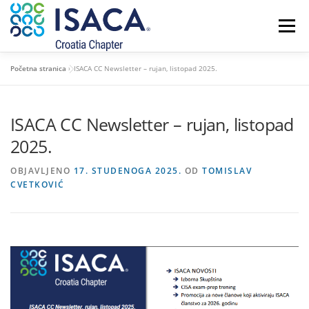
Preskoči
na
Izbornik
sadržaj
Početna stranica
»
ISACA CC Newsletter – rujan, listopad 2025.
POČETNA
O NAMA
ČLANSTVO I CERTIFIKATI
ISACA CC Newsletter – rujan, listopad
NOVOSTI
KONTAKT
2025.
OBJAVLJENO
17. STUDENOGA 2025.
OD
TOMISLAV
CVETKOVIĆ