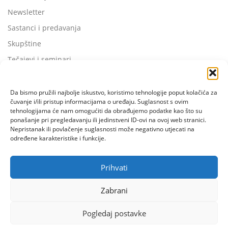
Newsletter
Sastanci i predavanja
Skupštine
Tečajevi i seminari
Da bismo pružili najbolje iskustvo, koristimo tehnologije poput kolačića za
čuvanje i/ili pristup informacijama o uređaju. Suglasnost s ovim
tehnologijama će nam omogućiti da obrađujemo podatke kao što su
ponašanje pri pregledavanju ili jedinstveni ID-ovi na ovoj web stranici.
Nepristanak ili povlačenje suglasnosti može negativno utjecati na
određene karakteristike i funkcije.
Prihvati
Zabrani
Pogledaj postavke
Copyright © 2026 ISACA Croatia Chapter
–
OnePress
tema od