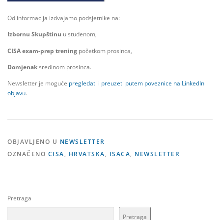
Od informacija izdvajamo podsjetnike na:
Izbornu Skupštinu
u studenom,
CISA exam-prep trening
početkom prosinca,
Domjenak
sredinom prosinca.
Newsletter je moguće
pregledati i preuzeti putem poveznice na LinkedIn
objavu
.
OBJAVLJENO U
NEWSLETTER
OZNAČENO
CISA
,
HRVATSKA
,
ISACA
,
NEWSLETTER
Pretraga
Pretraga