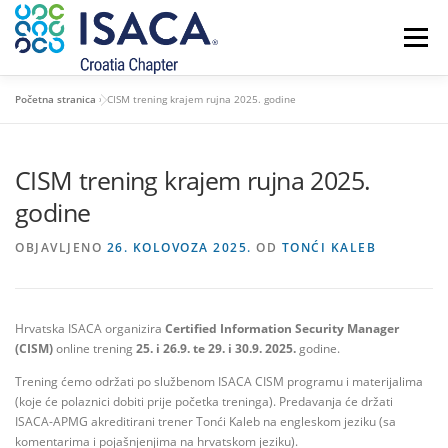
Preskoči
na
Izbornik
sadržaj
Početna stranica
»
CISM trening krajem rujna 2025. godine
POČETNA
O NAMA
ČLANSTVO I CERTIFIKATI
CISM trening krajem rujna 2025.
NOVOSTI
KONTAKT
godine
OBJAVLJENO
26. KOLOVOZA 2025.
OD
TONĆI KALEB
Hrvatska ISACA organizira
Certified Information Security Manager
(CISM)
online trening
25. i 26.9. te 29. i 30.9. 2025.
godine.
Trening ćemo održati po službenom ISACA CISM programu i materijalima
(koje će polaznici dobiti prije početka treninga). Predavanja će držati
ISACA-APMG akreditirani trener Tonći Kaleb na engleskom jeziku (sa
komentarima i pojašnjenjima na hrvatskom jeziku).