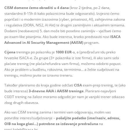
CISM domene ćemo obraditi u 4 dana
(kroz 2 tjedna, po 2 dana,
standardno 8-15h ili kako polaznicima bude odgovaralo). Izvjesno ćemo
popričati i o modernim izazovima (cyber, privatnost, AI), zahtjevima zakona
i regulativa (DORA, NIS2, AI Akt) te drugim zanimljivim i aktualnim temama.
Dodatni (neobavezni) 5. dan može biti posebno zanimljiv – vježbati ćemo
po exam-like pitanjima. Ako bude interesa, kratko predstaviti novi
ISACA
Advanced in AI Security Management (AAISM)
program.
Cijena
treninga po polazniku je
1000 EUR
-a, a (pred)računi idu preko
hrvatske ISACA-e. Za grupe (3+ polaznika iz iste firme), ili ako sami sebi
plaćate trening (ne plaća/refundira vam firma), možemo odobriti popust.
Ako je problem u budžetu, rokovima, terminima… a želite sudjelovati na
treningu, molimo javite se izravno treneru.
Također planiramo do kraja godine održati
CISA
exam-prep trening, te (ako
bude interesa)
3-dnevne AAIA i AAISM treninge
. Planirani-najavljeni
CGEIT trening na žalost moramo odgoditi jer nam je vanjski trener otkazao
zbog drugih obaveza.
Ako vas CISM trening zanima i termini vam odgovaraju, molim vas
potvrdite interes/sudjelovanje –
pošaljite podatke (ime/naziv, adresu,
OIB na koga glasi…) potrebne za izdavanje predračuna
na
tonci.kaleb@isaca.hr